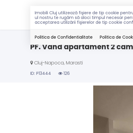
Imobili Cluj utilizează fişiere de tip cookie pe
VANZARI
INCHIRIERI
PEN
ul nostru te rugăm să aloci timpul necesar pentr
acceptarea utilizării fişierelor de tip cookie con
Vanzare
Apartamente
Cluj-Napoca
Mar
Politica de Confidentialitate
Politica de Cook
PF. Vand apartament 2 camer
Cluj-Napoca, Marasti
ID: P13444
126