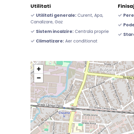
Utilitati
Finisa
Utilitati generale:
Curent, Apa,
Pere
Canalizare, Gaz
Pode
Sistem incalzire:
Centrala proprie
Star
Climatizare:
Aer conditionat
+
−