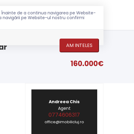
ru. Înainte de a continua navigarea pe Website-
0774 606 317
ONTACT
ea navigării pe Website-ul nostru confirmi
AM INTELES
ar
160.000€
Andreea Chis
Agent
0774606317
office@imobilicluj.ro