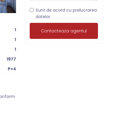
Sunt de acord cu prelucrarea
datelor
1
1
1
1977
P+4
 conform