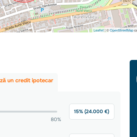
Leaflet
| ©
OpenStreetMap
co