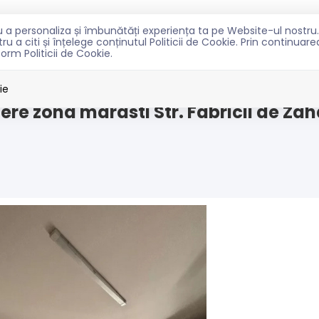
ntru a personaliza și îmbunătăți experiența ta pe Website-ul nost
TRU CUMPARATORI
PENTRU PROPRIETARI
NOUTATI
C
u a citi și înțelege conținutul Politicii de Cookie. Prin continuar
form Politicii de Cookie.
asti
ie
e zona marasti Str. Fabricii de Zah