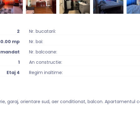
2
Nr. bucatarii:
50.00 mp
Nr. bai:
omandat
Nr. balcoane:
1
An constructie:
Etaj 4
Regim inaltime:
e, garaj, orientare sud, aer conditionat, balcon. Apartamentul