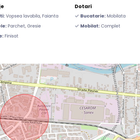
je
Dotari
ti:
Vopsea lavabila, Faianta
Bucatarie:
Mobilata
le:
Parchet, Gresie
Mobilat:
Complet
e:
Finisat