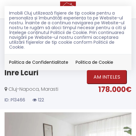
Imobili Cluj utilizează fişiere de tip cookie pentru a
personaliza și îmbunătăți experiența ta pe Website-ul
nostru. Înainte de a continua navigarea pe Website-ul
Vanzare
nostru te rugăm să aloci timpul necesar pentru a citi și
Apartamente
înțelege conținutul Politicii de Cookie. Prin continuarea
navigării pe Website-ul nostru confirmi acceptarea
Cluj-Napoca
utilizării fişierelor de tip cookie conform Politicii de
Marasti
Cookie.
Apartament 2 camre
decomandat+ balcon, et. 1/4 |
Politica de Confidentialitate
Politica de Cookie
Inre Lcuri
AM INTELES
178.000€
Cluj-Napoca, Marasti
ID: P13466
122