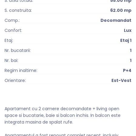
S. utila totala:
55.00 mp
S. construita:
62.00 mp
Comp.:
Decomandat
Confort:
Lux
Etaj:
Etaj 1
Nr. bucatarii:
1
Nr. bai:
1
Regim inaltime:
P+4
Orientare:
Est-Vest
Apartament cu 2 camere decomandate + living open
space si bucatarie, baie si balcon inchis. In balcon este
integrata masina de spalat rufe.
Apartamentul a fost renovat complet recent, inclusiv