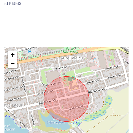
id P13163
+
−