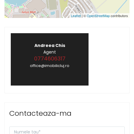
Leaflet
| ©
OpenStreetMap
contributors
Andreea Chis
Agent
0774606317
office@imobilicluj.ro
Contacteaza-ma