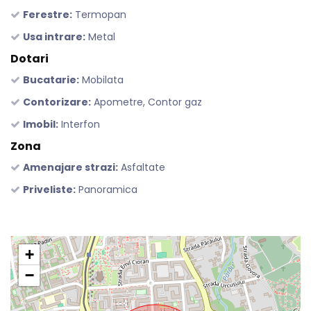
Ferestre:
Termopan
Usa intrare:
Metal
Dotari
Bucatarie:
Mobilata
Contorizare:
Apometre, Contor gaz
Imobil:
Interfon
Zona
Amenajare strazi:
Asfaltate
Priveliste:
Panoramica
+
−