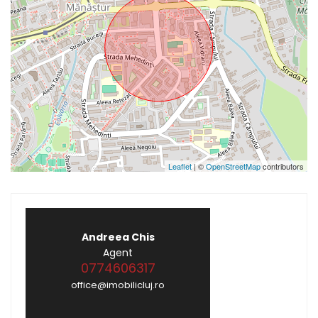
Leaflet
| ©
OpenStreetMap
contributors
Andreea Chis
Agent
0774606317
office@imobilicluj.ro