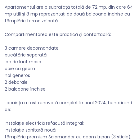
Apartamentul are o suprafață totală de 72 mp, din care 64
mp utili și 8 mp reprezentați de două balcoane închise cu
tâmplărie termoizolantă.
Compartimentarea este practică și confortabilă:
3 camere decomandate
bucătărie separată
loc de luat masa
baie cu geam
hol generos
2 debarale
2 balcoane închise
Locuința a fost renovată complet în anul 2024, beneficiind
de:
instalație electrică refăcută integral;
instalație sanitară nouă;
tâmplărie premium Salamander cu geam tripan (3 sticle);