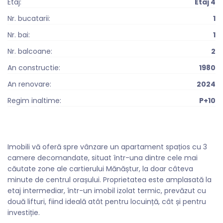
Etaj:
Etaj 4
Nr. bucatarii:
1
Nr. bai:
1
Nr. balcoane:
2
An constructie:
1980
An renovare:
2024
Regim inaltime:
P+10
Imobili vă oferă spre vânzare un apartament spațios cu 3
camere decomandate, situat într-una dintre cele mai
căutate zone ale cartierului Mănăștur, la doar câteva
minute de centrul orașului. Proprietatea este amplasată la
etaj intermediar, într-un imobil izolat termic, prevăzut cu
două lifturi, fiind ideală atât pentru locuință, cât și pentru
investiție.