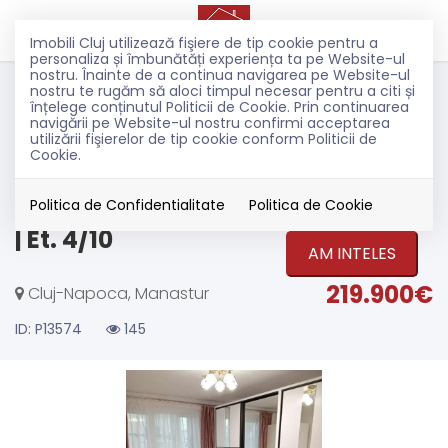
Imobili Cluj utilizează fişiere de tip cookie pentru a
personaliza și îmbunătăți experiența ta pe Website-ul
nostru. Înainte de a continua navigarea pe Website-ul
Vanzare
nostru te rugăm să aloci timpul necesar pentru a citi și
Apartamente
înțelege conținutul Politicii de Cookie. Prin continuarea
navigării pe Website-ul nostru confirmi acceptarea
Cluj-Napoca
utilizării fişierelor de tip cookie conform Politicii de
Manastur
Cookie.
3 camere decomandate 72 mp |
Renovat complet 2024 | Mănăstur
Politica de Confidentialitate
Politica de Cookie
| Et. 4/10
AM INTELES
219.900€
Cluj-Napoca, Manastur
ID: P13574
145