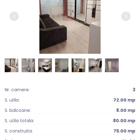
Nr. camere:
3
S. utila:
72.00 mp
S. balcoane:
8.00 mp
S. utila totala:
80.00 mp
S. construita:
75.00 mp