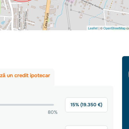
Leaflet
| ©
OpenStreetMap
co