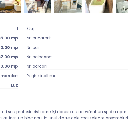
1
Etaj:
35.00 mp
Nr. bucatarii:
2.00 mp
Nr. bai:
37.00 mp
Nr. balcoane:
0.00 mp
Nr. parcari:
omandat
Regim inaltime:
Lux
titori sau profesioniști care își doresc cu adevărat un spațiu apart
at într-un bloc nou, în unul dintre cele mai selecte ansambluri