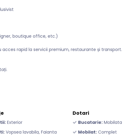
usivist
igner, boutique office, etc.)
cu acces rapid la servicii premium, restaurante și transport.
ați.
je
Dotari
tii:
Exterior
Bucatarie:
Mobilata
ti:
Vopsea lavabila, Faianta
Mobilat:
Complet