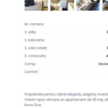
Nr. camere:
S. utila:
S. balcoane:
S. utila totala:
S. construita:
4
Comp.:
Dec
Confort:
Proprietate pentru clienți eleganți, exigenți, inves
Oferim spre vânzare un apartament de 35 mp, situ
Buna Ziua.