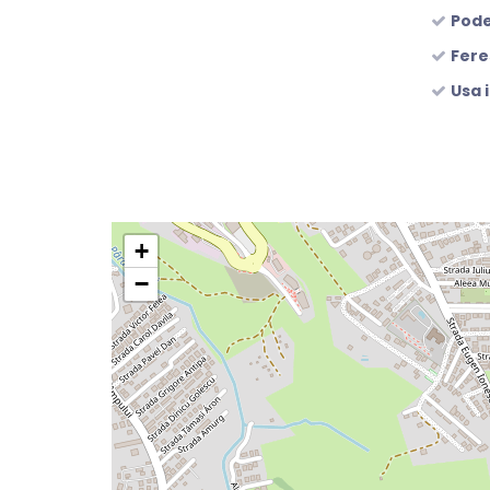
Pode
Fere
Usa 
+
−