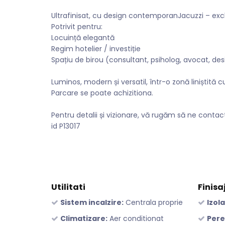
Ultrafinisat, cu design contemporanJacuzzi – excl
Potrivit pentru:
Locuință elegantă
Regim hotelier / investiție
Spațiu de birou (consultant, psiholog, avocat, des
Luminos, modern și versatil, într-o zonă liniștită 
Parcare se poate achizitiona.
Pentru detalii și vizionare, vă rugăm să ne contact
id P13017
Utilitati
Finisa
Sistem incalzire:
Centrala proprie
Izola
Climatizare:
Aer conditionat
Pere