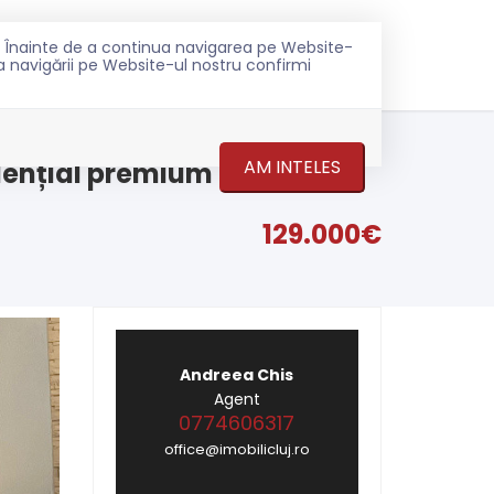
ru. Înainte de a continua navigarea pe Website-
0774 606 317
ONTACT
ea navigării pe Website-ul nostru confirmi
TOP
AM INTELES
dențial premium
129.000€
Andreea Chis
Agent
0774606317
office@imobilicluj.ro