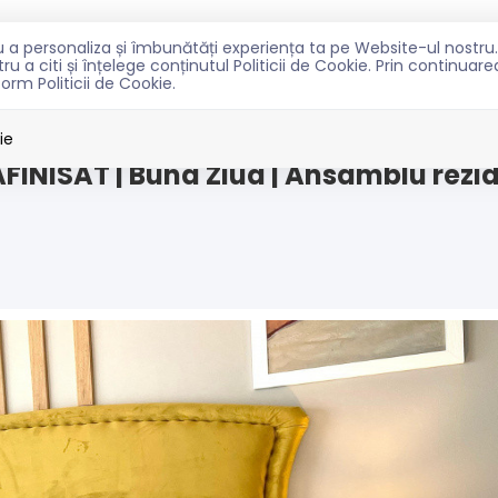
ntru a personaliza și îmbunătăți experiența ta pe Website-ul nost
TRU CUMPARATORI
PENTRU PROPRIETARI
NOUTATI
C
u a citi și înțelege conținutul Politicii de Cookie. Prin continuar
form Politicii de Cookie.
na-Ziua
ie
INISAT | Buna Ziua | Ansamblu rezi