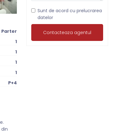
Sunt de acord cu prelucrarea
datelor
Parter
1
1
1
1
P+4
e.
 din