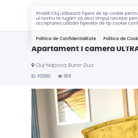
Imobili Cluj utilizează fişiere de tip cookie pe
VANZARI
INCHIRIERI
PEN
ul nostru te rugăm să aloci timpul necesar pentr
acceptarea utilizării fişierelor de tip cookie con
Vanzare
Apartamente
Cluj-Napoca
Bu
Politica de Confidentialitate
Politica de Cook
Apartament 1 cameră ULTRAF
Cluj-Napoca, Buna-Ziua
ID: P12861
359