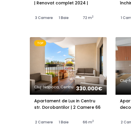
| Renovat complet 2024 |
închir
Mănăstur | Et. 4/10
Bucur
2
3 Camere
1 Baie
72 m
1 Ca
TOP
Cluj-N
Cluj-Napoca, Centru
330.000€
Apartament de Lux in Centru
Apar
str. Dorobantilor | 2 Camere 66
decom
mp + 11 mp Terasa
2
2 Camere
1 Baie
66 m
2 Ca