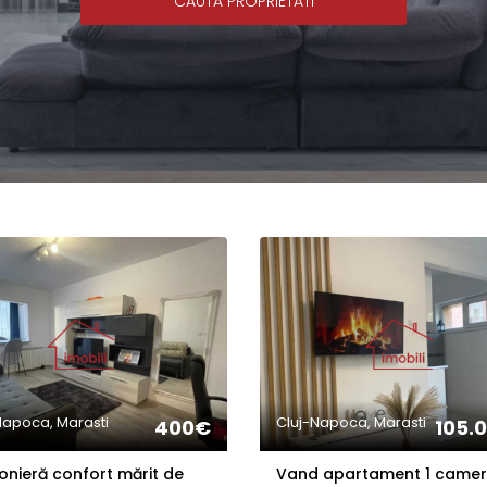
CAUTA PROPRIETATI
Napoca, Marasti
Cluj-Napoca, Marasti
400€
105.
nieră confort mărit de
Vand apartament 1 came