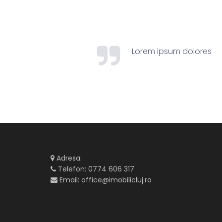
Lorem ipsum dolores
Adresa:
Telefon:
0774 606 317
Email:
office@imobilicluj.ro