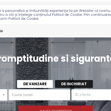
ntru a personaliza și îmbunătăți experiența ta pe Website-ul nost
TRU CUMPARATORI
PENTRU PROPRIETARI
NOUTATI
C
u a citi și înțelege conținutul Politicii de Cookie. Prin continuar
form Politicii de Cookie.
ie
romptitudine si sigurant
DE VANZARE
DE INCHIRIAT
e