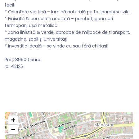
facil
* Orientare vestică – lumină naturală pe tot parcursul zilei
* Finisată & complet mobilată – parchet, geamuri
termopan, ușă metalică
* Zonă liniștită & verde, aproape de mijloace de transport,
magazine, școli și universități
* Investiție ideală – se vinde cu sau fără chiriași!
Preț: 89900 euro
id: P12125
+
−