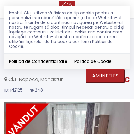
Imobili Cluj utilizează fişiere de tip cookie pentru a
personaliza și îmbunătăți experiența ta pe Website-ul
nostru. Înainte de a continua navigarea pe Website-ul
Vanzare
nostru te rugăm să aloci timpul necesar pentru a citi și
Apartamente
înțelege conținutul Politicii de Cookie. Prin continuarea
navigării pe Website-ul nostru confirmi acceptarea
Cluj-Napoca
utilizării fişierelor de tip cookie conform Politicii de
Manastur
Cookie.
Oferim spre achizitie apartament
cu 1 camere in cartierul Manastur
Politica de Confidentialitate
Politica de Cookie
AM INTELES
89.900€
Cluj-Napoca, Manastur
ID: P12125
248