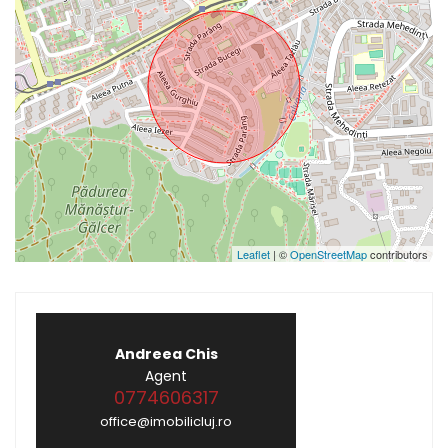
Leaflet
| ©
OpenStreetMap
contributors
Andreea Chis
Agent
0774606317
office@imobilicluj.ro