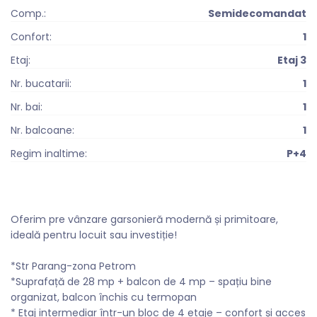
Comp.:
Semidecomandat
Confort:
1
Etaj:
Etaj 3
Nr. bucatarii:
1
Nr. bai:
1
Nr. balcoane:
1
Regim inaltime:
P+4
Oferim pre vânzare garsonieră modernă și primitoare,
ideală pentru locuit sau investiție!
*Str Parang-zona Petrom
*Suprafață de 28 mp + balcon de 4 mp – spațiu bine
organizat, balcon închis cu termopan
* Etaj intermediar într-un bloc de 4 etaje – confort și acces