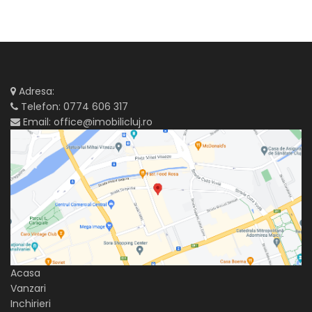
Adresa:
Telefon:
0774 606 317
Email:
office@imobilicluj.ro
Acasa
Vanzari
Inchirieri