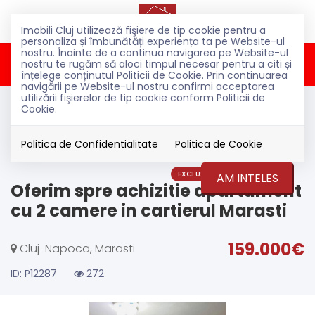
Imobili Cluj utilizează fişiere de tip cookie pentru a
personaliza și îmbunătăți experiența ta pe Website-ul
nostru. Înainte de a continua navigarea pe Website-ul
Acest anunt nu mai este activ !
nostru te rugăm să aloci timpul necesar pentru a citi și
înțelege conținutul Politicii de Cookie. Prin continuarea
navigării pe Website-ul nostru confirmi acceptarea
utilizării fişierelor de tip cookie conform Politicii de
Vanzare
Cookie.
Apartamente
Cluj-Napoca
Politica de Confidentialitate
Politica de Cookie
Marasti
EXCLUSIVITATE
VANDUT
AM INTELES
Oferim spre achizitie apartament
cu 2 camere in cartierul Marasti
159.000€
Cluj-Napoca, Marasti
ID: P12287
272