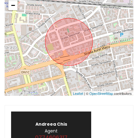
−
Leaflet
| ©
OpenStreetMap
contributors
Andreea Chis
Agent
0774606317