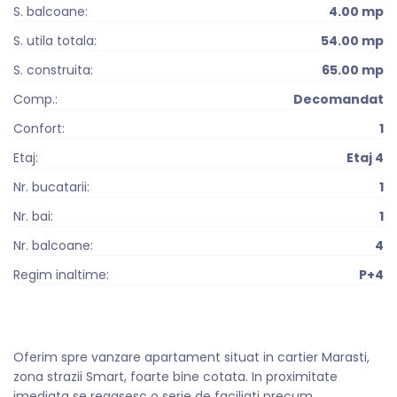
S. balcoane:
4.00 mp
S. utila totala:
54.00 mp
S. construita:
65.00 mp
Comp.:
Decomandat
Confort:
1
Etaj:
Etaj 4
Nr. bucatarii:
1
Nr. bai:
1
Nr. balcoane:
4
Regim inaltime:
P+4
Oferim spre vanzare apartament situat in cartier Marasti,
zona strazii Smart, foarte bine cotata. In proximitate
imediata se regasesc o serie de faciliati precum