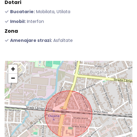
Dotari
Bucatarie:
Mobilata, Utilata
Imobil:
Interfon
Zona
Amenajare strazi:
Asfaltate
+
−