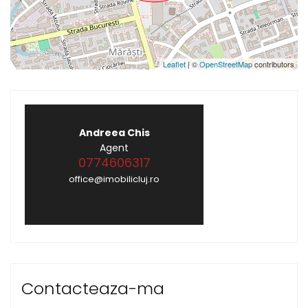
Leaflet
| ©
OpenStreetMap
contributors
Andreea Chis
Agent
0774606317
office@imobilicluj.ro
Contacteaza-ma