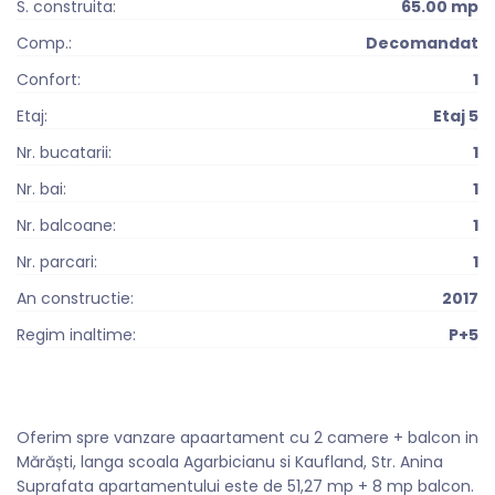
S. construita:
65.00 mp
Comp.:
Decomandat
Confort:
1
Etaj:
Etaj 5
Nr. bucatarii:
1
Nr. bai:
1
Nr. balcoane:
1
Nr. parcari:
1
An constructie:
2017
Regim inaltime:
P+5
Oferim spre vanzare apaartament cu 2 camere + balcon in
Mărăști, langa scoala Agarbicianu si Kaufland, Str. Anina
Suprafata apartamentului este de 51,27 mp + 8 mp balcon.