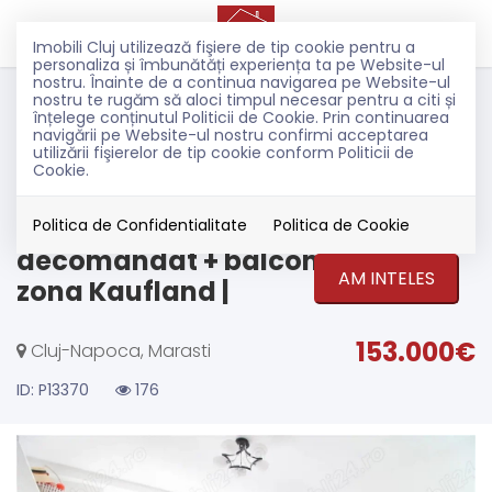
Imobili Cluj utilizează fişiere de tip cookie pentru a
personaliza și îmbunătăți experiența ta pe Website-ul
nostru. Înainte de a continua navigarea pe Website-ul
Vanzare
nostru te rugăm să aloci timpul necesar pentru a citi și
Apartamente
înțelege conținutul Politicii de Cookie. Prin continuarea
navigării pe Website-ul nostru confirmi acceptarea
Cluj-Napoca
utilizării fişierelor de tip cookie conform Politicii de
Marasti
Cookie.
EXCLUSIVITATE
Apartament 2 camere
Politica de Confidentialitate
Politica de Cookie
decomandat + balcon | Mărăști
AM INTELES
zona Kaufland |
153.000€
Cluj-Napoca, Marasti
ID: P13370
176