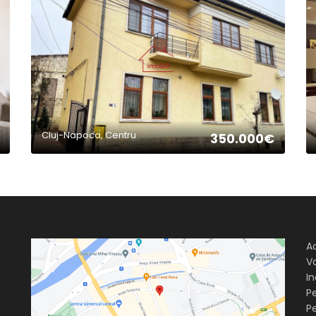
2
Cluj-Napoca, Centru
350.000€
A
V
In
P
Pe