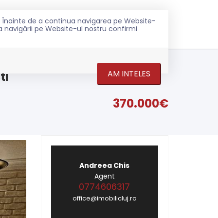
ru. Înainte de a continua navigarea pe Website-
0774 606 317
ONTACT
ea navigării pe Website-ul nostru confirmi
AM INTELES
ti
370.000€
Andreea Chis
Agent
0774606317
office@imobilicluj.ro