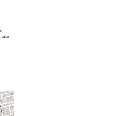
te
roilor