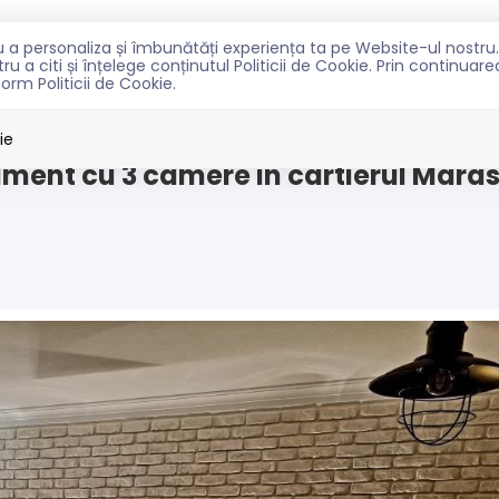
ntru a personaliza și îmbunătăți experiența ta pe Website-ul nost
TRU CUMPARATORI
PENTRU PROPRIETARI
NOUTATI
C
u a citi și înțelege conținutul Politicii de Cookie. Prin continuar
form Politicii de Cookie.
asti
ie
ament cu 3 camere in cartierul Maras