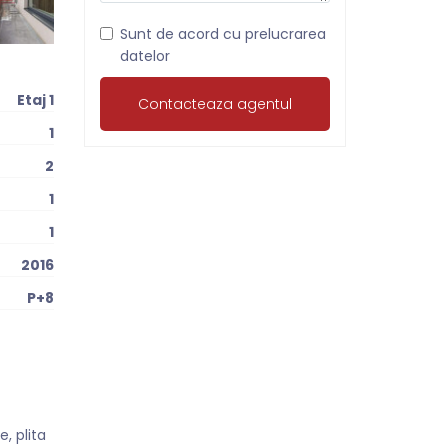
Sunt de acord cu prelucrarea
datelor
Etaj 1
1
2
1
1
2016
P+8
, plita