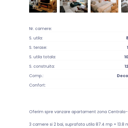
Nr. camere:
S. utila:
S. terase:
S. utila totala:
1
S. construita:
1
Comp.:
Dec
Confort:
Oferim spre vanzare apartament zona Centrala-Ca
3 camere si 2 bai, suprafata utila 87.4 mp + 13.8 mp