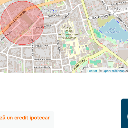
Leaflet
| ©
OpenStreetMap
co