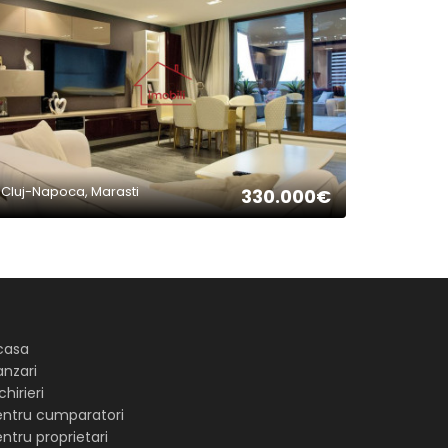
2
Cluj-Napoca, Marasti
330.000€
casa
anzari
chirieri
entru cumparatori
ntru proprietari