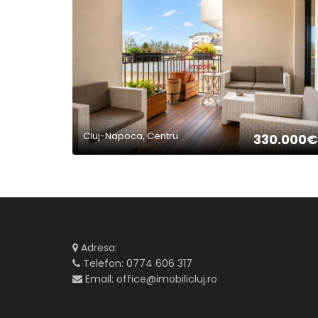
2
Cluj-Napoca, Centru
330.000€
Adresa:
Telefon:
0774 606 317
Email:
office@imobilicluj.ro