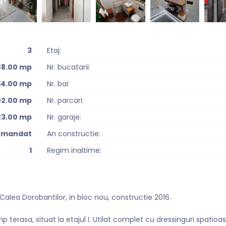
3
Etaj:
88.00 mp
Nr. bucatarii:
14.00 mp
Nr. bai:
02.00 mp
Nr. parcari:
23.00 mp
Nr. garaje:
omandat
An constructie:
1
Regim inaltime:
lea Dorobantilor, in bloc nou, constructie 2016.
 terasa, situat la etajul I. Utilat complet cu dressinguri spatioase