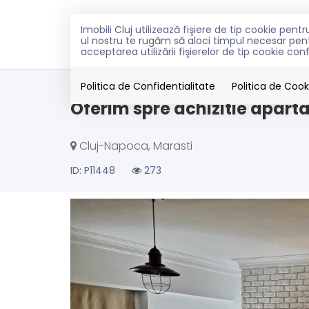
Imobili Cluj utilizează fişiere de tip cookie pe
VANZARI
INCHIRIERI
PEN
ul nostru te rugăm să aloci timpul necesar pentr
acceptarea utilizării fişierelor de tip cookie con
Vanzare
Apartamente
Cluj-Napoca
Mar
Politica de Confidentialitate
Politica de Cook
Oferim spre achizitie apart
Cluj-Napoca, Marasti
ID: P11448
273