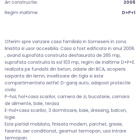
An constructie:
2006
Regim inaltime:
D+P+1
Oferim spre vanzare casa familiala in Someseni in zona
linistita si usor accesibila. Casa a fost edificata in anul 2006
, avand suprafata construita desfasurata de 265 mp,
suprafata construita la sol 103 mp, regim de inaltime D+P+E.
realizata pe fundatii din beton, zidarie din BCA, acoperis
sarpanta din lemn, invelitoare din tigla si este
compartimentata astfel: D-garaj auto, adapost protectie
civila
P-hol, hol+casa scarilor, camera de zi, bucatarie, camara
de alimente, baie, terasa
E-hol+casa scarilor, 3 dormitoare, baie, dressing, balcon,
logie.
Este partial mobilata, finisata modern, parchet, gresie,
faianta, aer conditionat, geamuri termopan, usa intrare
termopan.