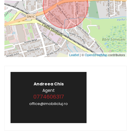
Leaflet
| ©
OpenStreetMap
contributors
Andreea Chis
Agent
0774606317
office@imobilicluj.ro