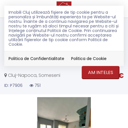
Imobili Cluj utilizează fişiere de tip cookie pentru a
personaliza și îmbunătăți experiența ta pe Website-ul
nostru. Înainte de a continua navigarea pe Website-ul
Vanzare
nostru te rugăm să aloci timpul necesar pentru a citi și
Case
înțelege conținutul Politicii de Cookie. Prin continuarea
navigării pe Website-ul nostru confirmi acceptarea
Cluj-Napoca
utilizării fişierelor de tip cookie conform Politicii de
Someseni
Cookie.
TOP
Casa individuala
Politica de Confidentialitate
Politica de Cookie
AM INTELES
395.000€
Cluj-Napoca, Someseni
ID: P7906
751