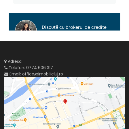
Adresa:
Telefon:
0774 606 317
Email:
office@imobilicluj.ro