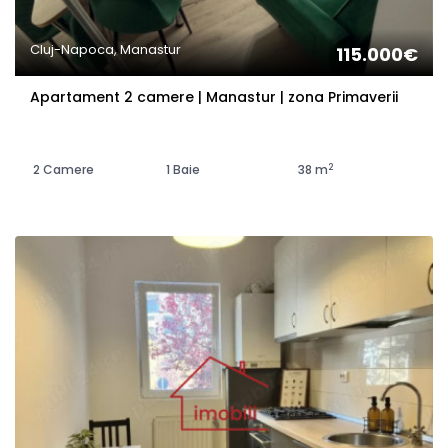
Cluj-Napoca, Manastur
115.000€
Apartament 2 camere | Manastur | zona Primaverii
2
2 Camere
1 Baie
38 m