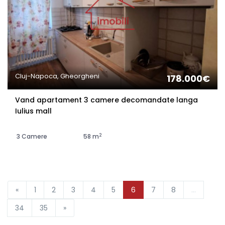
Cluj-Napoca, Gheorgheni
178.000€
Vand apartament 3 camere decomandate langa
Iulius mall
2
3 Camere
58 m
«
1
2
3
4
5
6
7
8
...
34
35
»