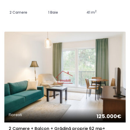
2
2 Camere
1 Baie
41 m
Floresti
125.000€
2 Camere + Balcon + Grădină proprie 62 mp+