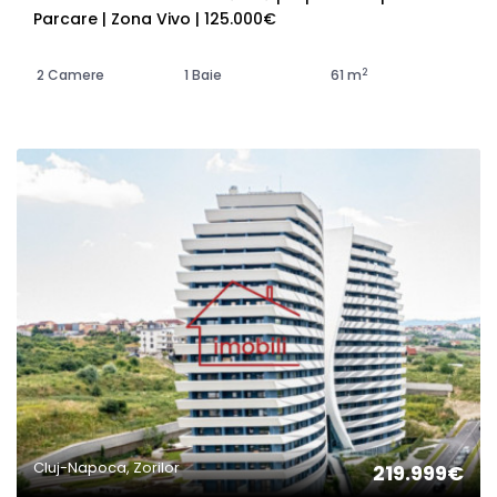
Parcare | Zona Vivo | 125.000€
2
2 Camere
1 Baie
61 m
Cluj-Napoca, Zorilor
219.999€