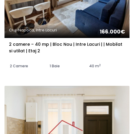
Cluj-Napoca, Intre Lacuri
166.000€
2 camere – 40 mp | Bloc Nou | Intre Lacuri | | Mobilat
si utilat | Etaj 2
2
2 Camere
1 Baie
40 m