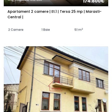
174.800€
Apartament 2 camere | Et.1 | Tersa 25 mp | Marasti-
Central |
2
2 Camere
1 Baie
51 m