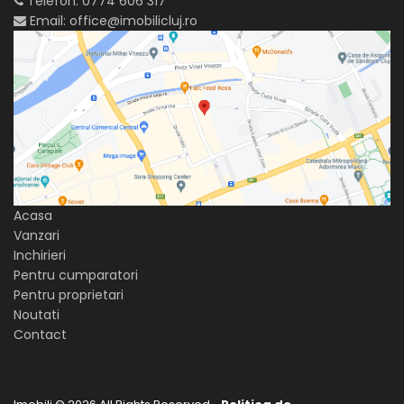
Telefon:
0774 606 317
Email:
office@imobilicluj.ro
Acasa
Vanzari
Inchirieri
Pentru cumparatori
Pentru proprietari
Noutati
Contact