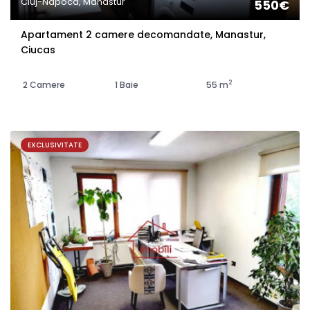
Cluj-Napoca, Manastur
550€
Apartament 2 camere decomandate, Manastur,
Ciucas
2
2 Camere
1 Baie
55 m
EXCLUSIVITATE