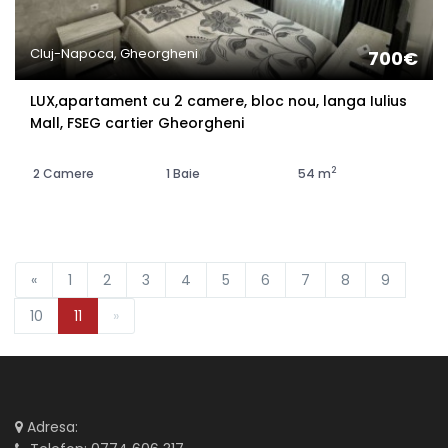
Cluj-Napoca, Gheorgheni
700€
LUX,apartament cu 2 camere, bloc nou, langa Iulius
Mall, FSEG cartier Gheorgheni
2
2 Camere
1 Baie
54 m
«
1
2
3
4
5
6
7
8
9
10
11
»
Adresa: