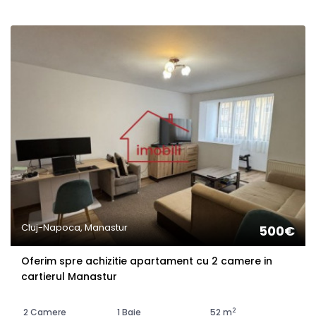
Cluj-Napoca, Manastur
500€
Oferim spre achizitie apartament cu 2 camere in
cartierul Manastur
2
2 Camere
1 Baie
52 m