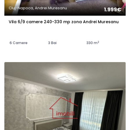
Cluj-Napoca, Andrei Muresanu
1.999€
Vila 6/9 camere 240-330 mp zona Andrei Muresanu
2
6 Camere
3 Bai
330 m