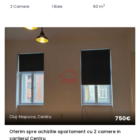
2
2 Camere
1 Baie
60 m
Cluj-Napoca, Centru
750€
Oferim spre achizitie apartament cu 2 camere in
cartierul Centru