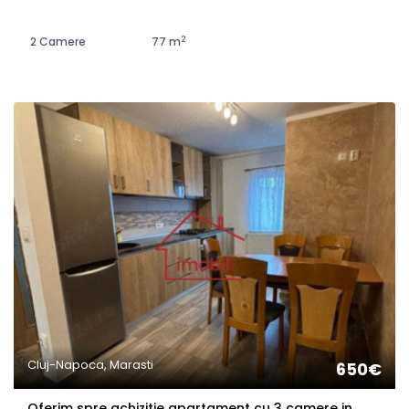
2
2 Camere
77 m
Cluj-Napoca, Marasti
650€
Oferim spre achizitie apartament cu 3 camere in