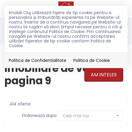
Imobili Cluj utilizează fişiere de tip cookie pentru a
personaliza și îmbunătăți experiența ta pe Website-ul
nostru. Înainte de a continua navigarea pe Website-ul
nostru te rugăm să aloci timpul necesar pentru a citi și
Filtreaza
înțelege conținutul Politicii de Cookie. Prin continuarea
navigării pe Website-ul nostru confirmi acceptarea
utilizării fişierelor de tip cookie conform Politicii de
Cookie.
Vanzare
Politica de Confidentialitate
Politica de Cookie
Imobiliare de vanzare
AM INTELES
pagina 9
414 oferte
Ordoneaza dupa
Cele mai noi