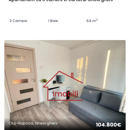
2
3 Camere
1 Baie
64 m
Cluj-Napoca, Gheorgheni
104.800€