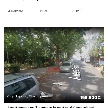
2
4 Camere
2 Bai
78 m
Cluj-Napoca, Gheorgheni
159.900€
Apartament cu 3 camere in cartierul Ghoergheni