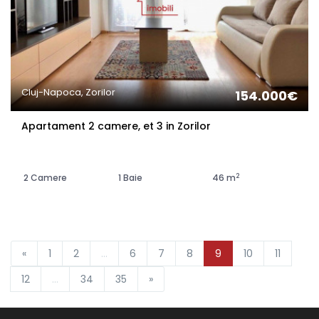
Cluj-Napoca, Zorilor
154.000€
Apartament 2 camere, et 3 in Zorilor
2
2 Camere
1 Baie
46 m
«
1
2
...
6
7
8
9
10
11
12
...
34
35
»