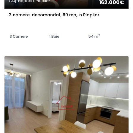
Cluj-Napoca, Plopilor
162.000€
3 camere, decomandat, 60 mp, in Plopilor
2
3 Camere
1 Baie
54 m