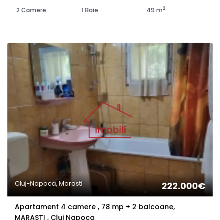
2
2 Camere
1 Baie
49 m
Cluj-Napoca, Marasti
222.000€
Apartament 4 camere , 78 mp + 2 balcoane,
MARASTI , Cluj Napoca