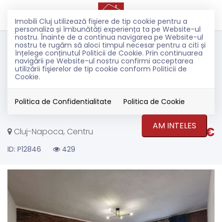
Imobili Cluj utilizează fişiere de tip cookie pentru a
personaliza și îmbunătăți experiența ta pe Website-ul
nostru. Înainte de a continua navigarea pe Website-ul
Inchiriere
nostru te rugăm să aloci timpul necesar pentru a citi și
Apartamente
înțelege conținutul Politicii de Cookie. Prin continuarea
navigării pe Website-ul nostru confirmi acceptarea
Cluj-Napoca
utilizării fişierelor de tip cookie conform Politicii de
Centru
Cookie.
Apartament cu 3 camere | Centru
|Cluj Napoca
Politica de Confidentialitate
Politica de Cookie
AM INTELES
700€
Cluj-Napoca, Centru
ID: P12846
429