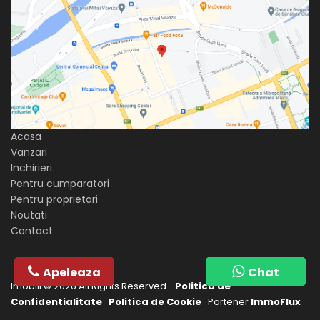
Acasa
Vanzari
Inchirieri
Pentru cumparatori
Pentru proprietari
Noutati
Contact
Apeleaza
Chat
Chat
Imobili © 2026 All Rights Reserved.
Politica de
Confidentialitate
Politica de Cookie
Partener
ImmoFlux