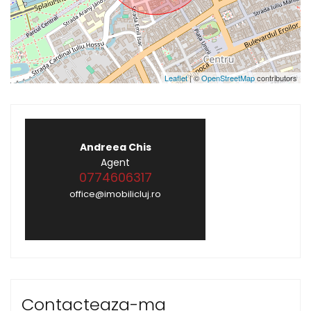
Leaflet
| ©
OpenStreetMap
contributors
Andreea Chis
Agent
0774606317
office@imobilicluj.ro
Contacteaza-ma