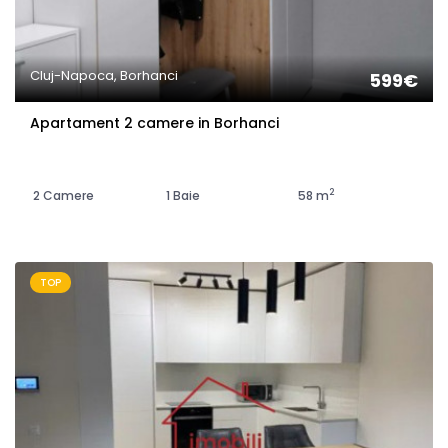
Cluj-Napoca, Borhanci
599€
Apartament 2 camere in Borhanci
2
2 Camere
1 Baie
58 m
TOP