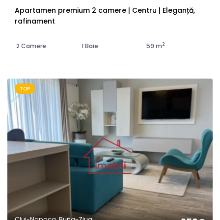
Apartamen premium 2 camere | Centru | Eleganță,
rafinament
2
2 Camere
1 Baie
59 m
TOP
Cluj-Napoca, Buna-Ziua