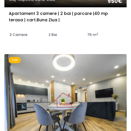
950€
Apartament 3 camere | 2 bai | parcare |40 mp
terasa | cart.Buna Ziua |
2
3 Camere
2 Bai
75 m
TOP