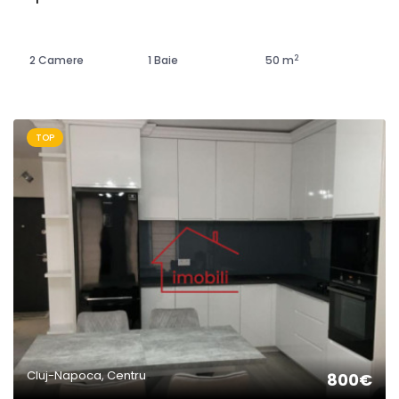
2
2 Camere
1 Baie
50 m
TOP
Cluj-Napoca, Centru
800€