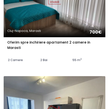
Cluj-Napoca, Marasti
700€
Oferim spre inchiriere apartament 2 camere in
Marasti
2
2 Camere
2 Bai
55 m