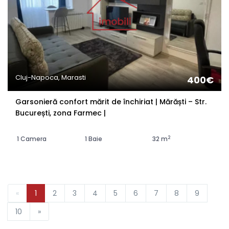
Cluj-Napoca, Marasti
400€
Garsonieră confort mărit de închiriat | Mărăști – Str.
București, zona Farmec |
2
1 Camera
1 Baie
32 m
«
1
2
3
4
5
6
7
8
9
10
»