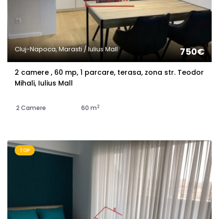
Cluj-Napoca, Marasti / Iulius Mall
750€
2 camere , 60 mp, 1 parcare, terasa, zona str. Teodor
Mihali, Iulius Mall
2
2 Camere
60 m
TOP