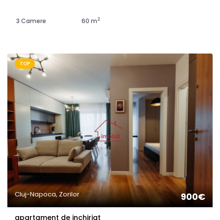
2
3 Camere
60 m
TOP
Cluj-Napoca, Zorilor
900€
apartament de inchiriat