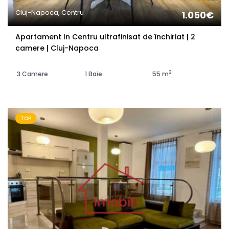
Cluj-Napoca, Centru
1.050€
Apartament In Centru ultrafinisat de închiriat | 2
camere | Cluj-Napoca
2
3 Camere
1 Baie
55 m
TOP