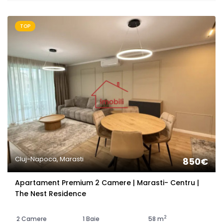
TOP
Cluj-Napoca, Marasti
850€
Apartament Premium 2 Camere | Marasti- Centru |
The Nest Residence
2
2 Camere
1 Baie
58 m