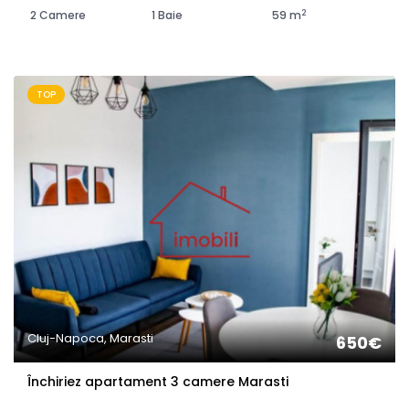
2
2 Camere
1 Baie
59 m
TOP
Cluj-Napoca, Marasti
650€
Închiriez apartament 3 camere Marasti