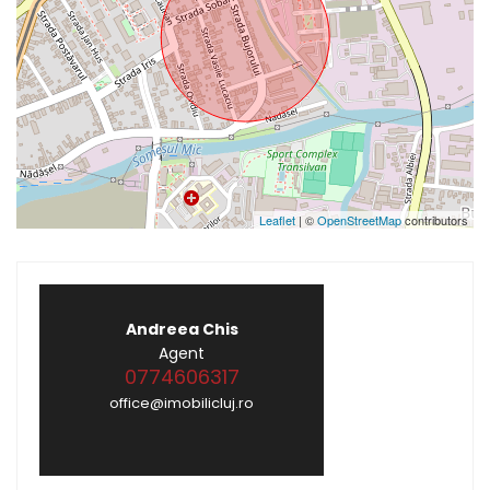
Leaflet
| ©
OpenStreetMap
contributors
Andreea Chis
Agent
0774606317
office@imobilicluj.ro