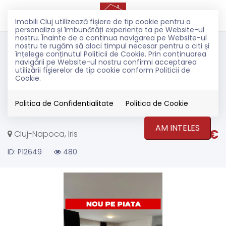
Imobili Cluj utilizează fişiere de tip cookie pentru a
personaliza și îmbunătăți experiența ta pe Website-ul
nostru. Înainte de a continua navigarea pe Website-ul
Inchiriere
nostru te rugăm să aloci timpul necesar pentru a citi și
Apartamente
înțelege conținutul Politicii de Cookie. Prin continuarea
navigării pe Website-ul nostru confirmi acceptarea
Cluj-Napoca
utilizării fişierelor de tip cookie conform Politicii de
Iris
Cookie.
Apartament 3 camere ,
ansamblu rezidential, Iris
Politica de Confidentialitate
Politica de Cookie
AM INTELES
700€
Cluj-Napoca, Iris
ID: P12649
480