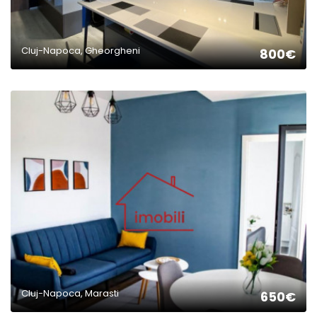
Cluj-Napoca, Gheorgheni
800€
2
Cluj-Napoca, Marasti
650€