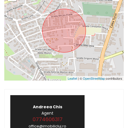
Leaflet
| ©
OpenStreetMap
contributors
Andreea Chis
Agent
0774606317
office@imobilicluj.ro