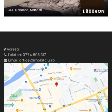
Cluj-Napoca, Marasti
1.800RON
Adresa:
Telefon:
0774 606 317
Email:
office@imobilicluj.ro