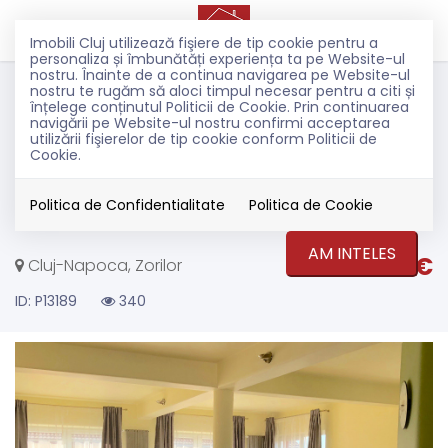
Imobili Cluj utilizează fişiere de tip cookie pentru a
personaliza și îmbunătăți experiența ta pe Website-ul
nostru. Înainte de a continua navigarea pe Website-ul
Inchiriere
nostru te rugăm să aloci timpul necesar pentru a citi și
Apartamente
înțelege conținutul Politicii de Cookie. Prin continuarea
navigării pe Website-ul nostru confirmi acceptarea
Cluj-Napoca
utilizării fişierelor de tip cookie conform Politicii de
Zorilor
Cookie.
Penthouse lux, 210 mp, Zorilor,
garaj, 3 locuri de parcare
Politica de Confidentialitate
Politica de Cookie
AM INTELES
1.800€
Cluj-Napoca, Zorilor
ID: P13189
340