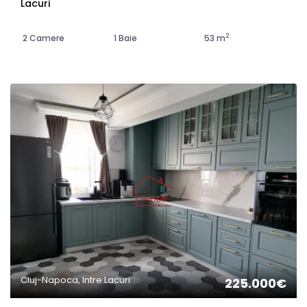
Lacuri
2
2 Camere
1 Baie
53 m
Cluj-Napoca, Intre Lacuri
225.000€