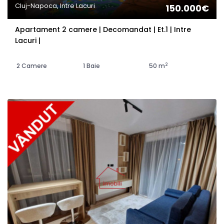
Cluj-Napoca, Intre Lacuri
150.000€
Apartament 2 camere | Decomandat | Et.1 | Intre
Lacuri |
2
2 Camere
1 Baie
50 m