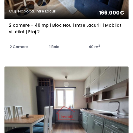
Cluj-Napoca, Intre Lacuri
166.000€
2 camere – 40 mp | Bloc Nou | Intre Lacuri | | Mobilat
si utilat | Etaj 2
2
2 Camere
1 Baie
40 m