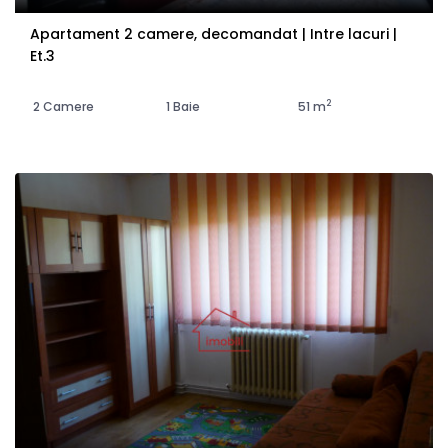
Apartament 2 camere, decomandat | Intre lacuri |
Et.3
2
2 Camere
1 Baie
51 m