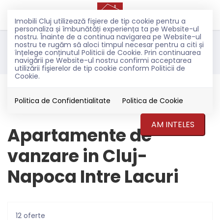
Imobili Cluj utilizează fişiere de tip cookie pentru a
personaliza și îmbunătăți experiența ta pe Website-ul
nostru. Înainte de a continua navigarea pe Website-ul
nostru te rugăm să aloci timpul necesar pentru a citi și
Filtreaza
înțelege conținutul Politicii de Cookie. Prin continuarea
navigării pe Website-ul nostru confirmi acceptarea
utilizării fişierelor de tip cookie conform Politicii de
Cookie.
Vanzare
Apartamente
Politica de Confidentialitate
Politica de Cookie
Cluj-Napoca
AM INTELES
Apartamente de
vanzare in Cluj-
Napoca Intre Lacuri
12 oferte