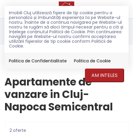
Imobili Cluj utilizează fişiere de tip cookie pentru a
personaliza și îmbunătăți experiența ta pe Website-ul
nostru. Înainte de a continua navigarea pe Website-ul
nostru te rugăm să aloci timpul necesar pentru a citi și
Filtreaza
înțelege conținutul Politicii de Cookie. Prin continuarea
navigării pe Website-ul nostru confirmi acceptarea
utilizării fişierelor de tip cookie conform Politicii de
Cookie.
Vanzare
Apartamente
Politica de Confidentialitate
Politica de Cookie
Cluj-Napoca
AM INTELES
Apartamente de
vanzare in Cluj-
Napoca Semicentral
2 oferte