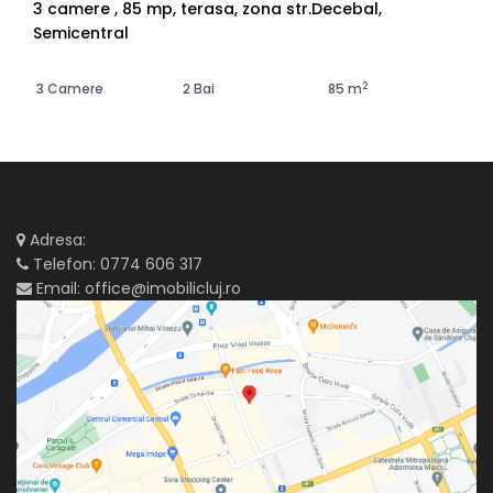
3 camere , 85 mp, terasa, zona str.Decebal,
Semicentral
2
3 Camere
2 Bai
85 m
Adresa:
Telefon:
0774 606 317
Email:
office@imobilicluj.ro