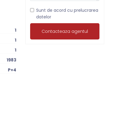
Sunt de acord cu prelucrarea
datelor
1
1
1
1983
P+4