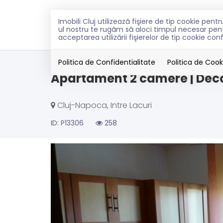
Imobili Cluj utilizează fişiere de tip cookie pe
VANZARI
INCHIRIERI
PEN
ul nostru te rugăm să aloci timpul necesar pentr
acceptarea utilizării fişierelor de tip cookie con
Vanzare
Apartamente
Cluj-Napoca
Int
Politica de Confidentialitate
Politica de Cook
Apartament 2 camere | Decoma
Cluj-Napoca, Intre Lacuri
ID: P13306
258