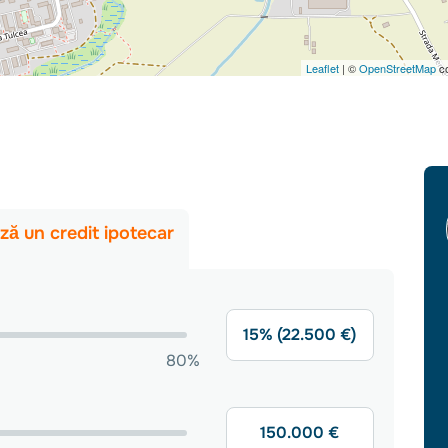
Leaflet
| ©
OpenStreetMap
co