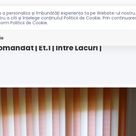
ntru a personaliza și îmbunătăți experiența ta pe Website-ul nost
TRU CUMPARATORI
PENTRU PROPRIETARI
NOUTATI
C
u a citi și înțelege conținutul Politicii de Cookie. Prin continuar
form Politicii de Cookie.
re Lacuri
ie
ndat | Et.1 | Intre Lacuri |