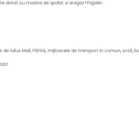
e dotat cu masina de spalat si aragaz+frigider .
e de Iulius Mall, FSEGA, mijloacele de transport in comun, scoli, b
ati!