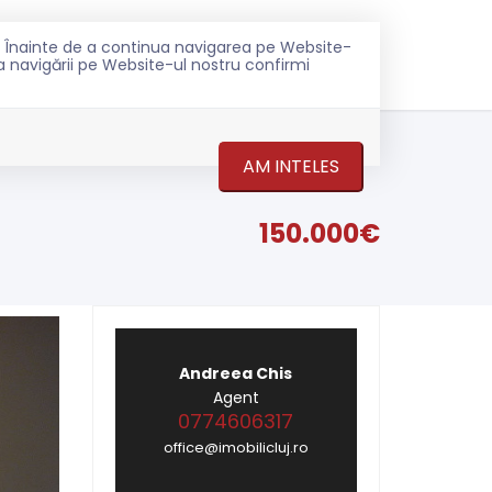
ru. Înainte de a continua navigarea pe Website-
0774 606 317
ONTACT
ea navigării pe Website-ul nostru confirmi
AM INTELES
150.000€
Andreea Chis
Agent
0774606317
office@imobilicluj.ro