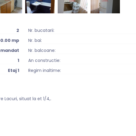
2
Nr. bucatarii:
50.00 mp
Nr. bai:
omandat
Nr. balcoane:
1
An constructie:
Etaj 1
Regim inaltime:
curi, situat la et 1/4,.